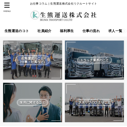
お仕事コラム | 生熊運送株式会社リクルートサイト
MENU
生熊運送のコト
社員紹介
福利厚生
仕事の流れ
求人一覧
生熊運送のこと
トラック業界のこと
（仕事・社風など）
採用に関すること
スタッフのひとりごと