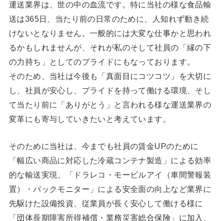
運送業界は、世の中の血流です。特に当社の様な食品輸
送は365日、当たり前の日常のために、人知れず動き続
けないとなりません。一般的には大変な仕事かと思われ
るかもしれませんが、それが私のそして社員の「縁の下
の力持ち」としてのプライドにもなっております。
そのため、当社は今後も「真面目にコツコツ」を大切に
し、社員が安心し、プライドを持って働ける環境、そし
て当たり前に「ありがとう」と言われる様な運送業界の
変革にも寄与していきたいと考えています。
そのために当社は、今までも社員の賃金UPのために
「幅広い商品に対応した冷蔵コンテナ製造」による効率
的な輸送実現、「ドラレコ・モービルアイ（車間警報装
置）・バックモニター」による安全面の向上など業界に
先駆けた設備投資、従業員が長く安心して働ける様に
「団体長期障害所得補償・業務災害総合保険」に加入、