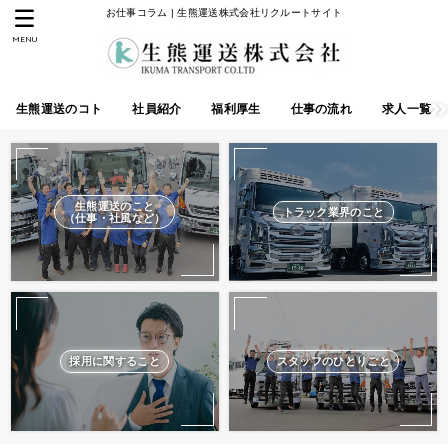
お仕事コラム | 生熊運送株式会社リクルートサイト
MENU
生熊運送のコト
社員紹介
福利厚生
仕事の流れ
求人一覧
生熊運送のこと
トラック業界のこと
（仕事・社風など）
採用に関すること
スタッフのひとりごと