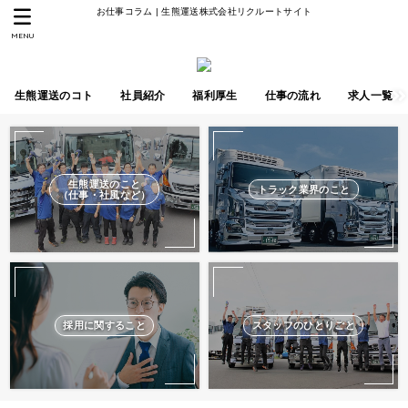
お仕事コラム | 生熊運送株式会社リクルートサイト
MENU
生熊運送のコト
社員紹介
福利厚生
仕事の流れ
求人一覧
生熊運送のこと
トラック業界のこと
（仕事・社風など）
採用に関すること
スタッフのひとりごと