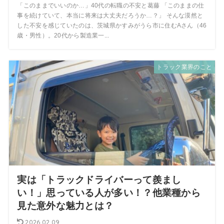
「このままでいいのか…」40代の転職の不安と葛藤 「このままの仕
事を続けていて、本当に将来は大丈夫だろうか…？」 そんな漠然と
した不安を感じていたのは、茨城県かすみがうら市に住むAさん（46
歳・男性）。20代から製造業一...
トラック業界のこと
実は「トラックドライバーって羨まし
い！」思っている人が多い！？他業種から
見た意外な魅力とは？
2026.02.09