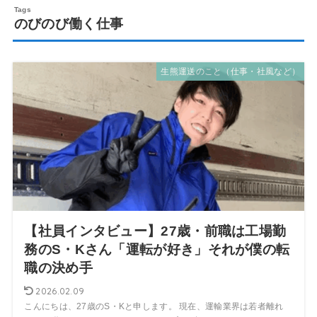
のびのび働く仕事
生熊運送のこと（仕事・社風など）
【社員インタビュー】27歳・前職は工場勤
務のS・Kさん「運転が好き」それが僕の転
職の決め手
2026.02.09
こんにちは、27歳のS・Kと申します。 現在、運輸業界は若者離れ