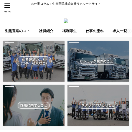
お仕事コラム | 生熊運送株式会社リクルートサイト
MENU
生熊運送のコト
社員紹介
福利厚生
仕事の流れ
求人一覧
生熊運送のこと
トラック業界のこと
（仕事・社風など）
採用に関すること
スタッフのひとりごと