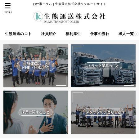
お仕事コラム | 生熊運送株式会社リクルートサイト
MENU
生熊運送のコト
社員紹介
福利厚生
仕事の流れ
求人一覧
生熊運送のこと
トラック業界のこと
（仕事・社風など）
採用に関すること
スタッフのひとりごと