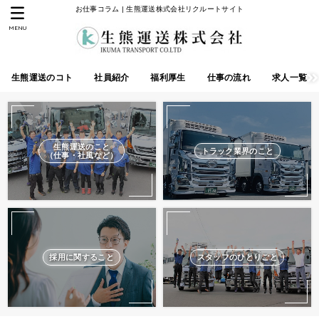
お仕事コラム | 生熊運送株式会社リクルートサイト
MENU
生熊運送のコト
社員紹介
福利厚生
仕事の流れ
求人一覧
生熊運送のこと
トラック業界のこと
（仕事・社風など）
採用に関すること
スタッフのひとりごと