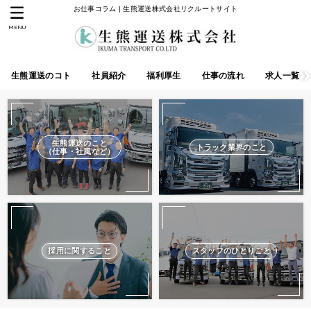
お仕事コラム | 生熊運送株式会社リクルートサイト
MENU
生熊運送のコト
社員紹介
福利厚生
仕事の流れ
求人一覧
生熊運送のこと
トラック業界のこと
（仕事・社風など）
採用に関すること
スタッフのひとりごと