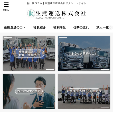
お仕事コラム | 生熊運送株式会社リクルートサイト
MENU
生熊運送のコト
社員紹介
福利厚生
仕事の流れ
求人一覧
生熊運送のこと
トラック業界のこと
（仕事・社風など）
採用に関すること
スタッフのひとりごと