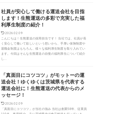
社員が安心して働ける運送会社を目指
します！生熊運送の多彩で充実した福
利厚生制度の紹介！
2026.02.09
こんにちは！生熊運送の採用担当です！ 当社では、社員が長
く安心して働いて欲しいという想いから、手厚い保険制度や
退職金制度はもちろん、様々な福利厚生制度を取り入れてい
ます。今回はそんな生熊運送の自慢の福利厚生について紹介
し...
「真面目にコツコツ」がモットーの運
送会社！ゆくゆくは茨城県を代表する
運送会社に！生熊運送の代表からのメ
ッセージ！
2026.02.09
「真面目にコツコツ」が当社の強み 当社は創業58年、従業員