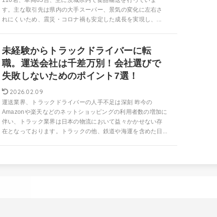
110名、車両85台、主に茨城県内で食品輸送を行っていま
す。主な取引先は県内の大手スーパー、景気の変化に左右さ
れにくいため、震災・コロナ禍も安定した成長を実現し、...
未経験からトラックドライバーに転
職。運送会社は千差万別！会社選びで
失敗しないためのポイント7選！
2026.02.09
運送業界、トラックドライバーの人手不足は深刻 昨今の
Amazonや楽天などのネットショッピングの利用者数の増加に
伴い、トラック業界は日本の物流において益々かかせない存
在となっております。トラックの他、鉄道や海運を含めた日...