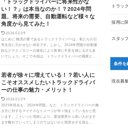
「トラックドライバーに将来性がな
トラッ
い！？」は本当なのか！？2024年問
題、将来の需要、自動運転など様々な
採用に
角度から見てみた！
2026.02.09
スタッ
はじめに 物流の要であるトラックドライバーは、私たちの日
常生活に欠かせない存在です。しかし、2024年問題や自動運
転などテクノロジーの進化により将来に不安を感じる方も多
いでしょう。そこで今回は、トラックドライバーの職業と...
条件を
若者が徐々に増えている！？若い人に
現在募
こそオススメしたいトラックドライバ
ーの仕事の魅力・メリット！
2026.02.09
2025年現在も「2024年問題」など、トラックドライバーの働
き方に対するマイナスなイメージが年々強まっているかと思
います。こういった現状により、運送業界から若い人がます
ます離れていってしまうのではないかと危惧せざる負え...