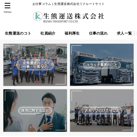
お仕事コラム | 生熊運送株式会社リクルートサイト
MENU
生熊運送のコト
社員紹介
福利厚生
仕事の流れ
求人一覧
生熊運送のこと
トラック業界のこと
（仕事・社風など）
採用に関すること
スタッフのひとりごと