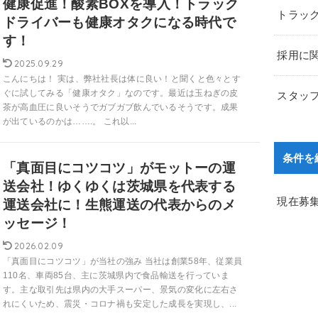
健康促進！酸素BOXを導入！トラック
トラッ
ドライバーも健康オタクになる時代で
す！
採用に
2025.09.29
こんにちは！ 実は、弊社社長は体に良い！と聞くと色々とす
ぐに試してみる「健康オタク」なのです。最近は玉ねぎの皮
スタッ
茶が高血圧に良いそうでガブガブ飲んでいるそうです。成果
が出ているのかは…….。 これ以...
条件を
「真面目にコツコツ」がモットーの運
送会社！ゆくゆくは茨城県を代表する
現在募
運送会社に！生熊運送の代表からのメ
ッセージ！
2026.02.09
「真面目にコツコツ」が当社の強み 当社は創業58年、従業員
110名、車両85台、主に茨城県内で食品輸送を行っていま
す。主な取引先は県内の大手スーパー、景気の変化に左右さ
れにくいため、震災・コロナ禍も安定した成長を実現し、...