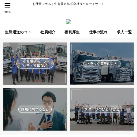
お仕事コラム | 生熊運送株式会社リクルートサイト
MENU
生熊運送のコト
社員紹介
福利厚生
仕事の流れ
求人一覧
生熊運送のこと
トラック業界のこと
（仕事・社風など）
採用に関すること
スタッフのひとりごと