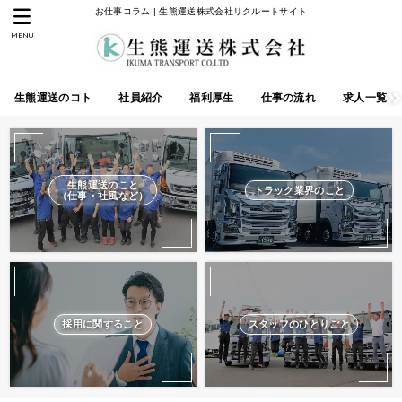
お仕事コラム | 生熊運送株式会社リクルートサイト
MENU
生熊運送のコト
社員紹介
福利厚生
仕事の流れ
求人一覧
生熊運送のこと
トラック業界のこと
（仕事・社風など）
採用に関すること
スタッフのひとりごと