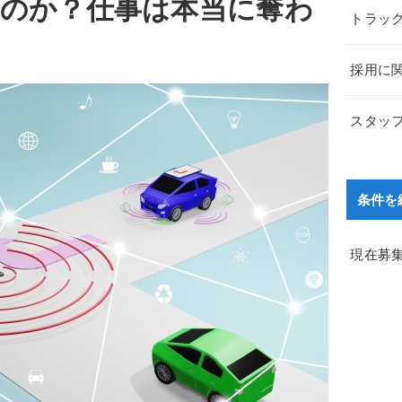
るのか？仕事は本当に奪わ
トラッ
採用に
スタッ
条件を
現在募