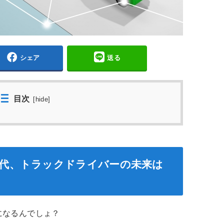
シェア
送る
目次
[
hide
]
時代、トラックドライバーの未来は
になるんでしょ？