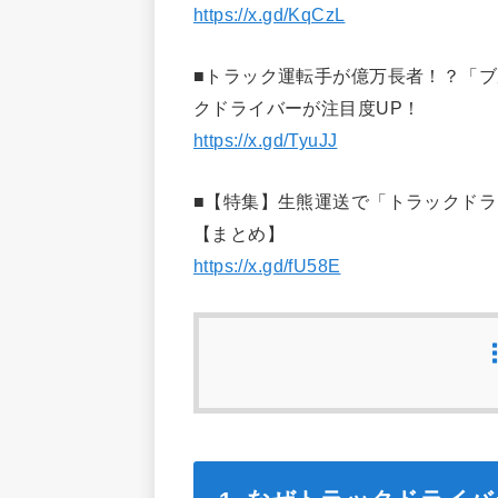
https://x.gd/KqCzL
■トラック運転手が億万長者！？「ブ
クドライバーが注目度UP！
https://x.gd/TyuJJ
■【特集】生熊運送で「トラックドラ
【まとめ】
https://x.gd/fU58E