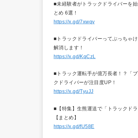
■未経験者がトラックドライバーを
とめ 6選！
https://x.gd/7xwqv
■トラックドライバーってぶっちゃけ
解消します！
https://x.gd/KqCzL
■トラック運転手が億万長者！？「ブ
クドライバーが注目度UP！
https://x.gd/TyuJJ
■【特集】生熊運送で「トラックドラ
【まとめ】
https://x.gd/fU58E