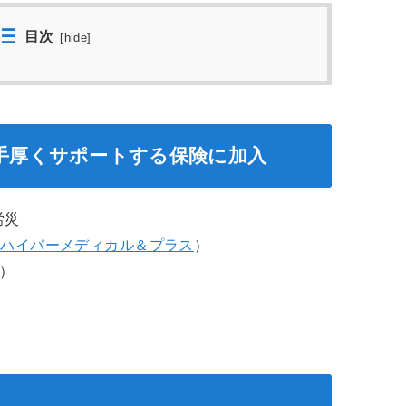
目次
[
hide
]
手厚くサポートする保険に加入
労災
損保ハイパーメディカル＆プラス
）
D）