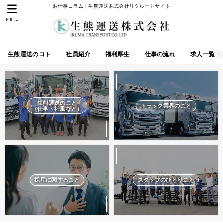
お仕事コラム | 生熊運送株式会社リクルートサイト
MENU
生熊運送のコト
社員紹介
福利厚生
仕事の流れ
求人一覧
生熊運送のこと
トラック業界のこと
（仕事・社風など）
採用に関すること
スタッフのひとりごと