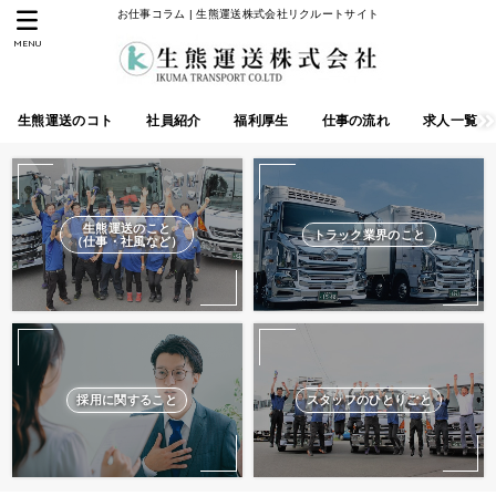
お仕事コラム | 生熊運送株式会社リクルートサイト
MENU
生熊運送のコト
社員紹介
福利厚生
仕事の流れ
求人一覧
生熊運送のこと
トラック業界のこと
（仕事・社風など）
採用に関すること
スタッフのひとりごと