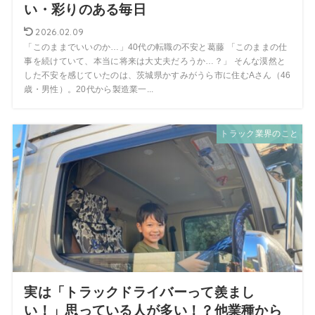
い・彩りのある毎日
2026.02.09
「このままでいいのか…」40代の転職の不安と葛藤 「このままの仕
事を続けていて、本当に将来は大丈夫だろうか…？」 そんな漠然と
した不安を感じていたのは、茨城県かすみがうら市に住むAさん（46
歳・男性）。20代から製造業一...
トラック業界のこと
実は「トラックドライバーって羨まし
い！」思っている人が多い！？他業種から