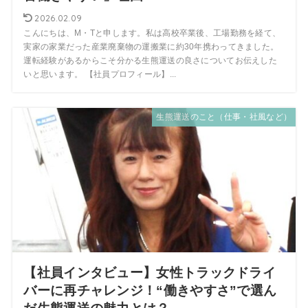
2026.02.09
こんにちは、M・Tと申します。私は高校卒業後、工場勤務を経て、
実家の家業だった産業廃棄物の運搬業に約30年携わってきました。
運転経験があるからこそ分かる生熊運送の良さについてお伝えした
いと思います。 【社員プロフィール】...
生熊運送のこと（仕事・社風など）
【社員インタビュー】女性トラックドライ
バーに再チャレンジ！“働きやすさ”で選ん