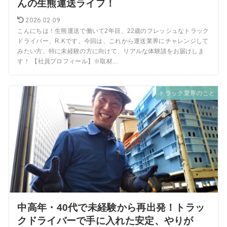
んの生熊運送ライフ！
2026.02.09
こんにちは！生熊運送で働いて2年目、22歳のフレッシュなトラック
ドライバー、R.Kです。今回は、これから運送業界にチャレンジして
みたい方、特に未経験の方に向けて、リアルな体験談をお届けしま
す！ 【社員プロフィール】※取材...
トラック業界のこと
中高年・40代で未経験から再出発！トラッ
クドライバーで手に入れた安定、やりが