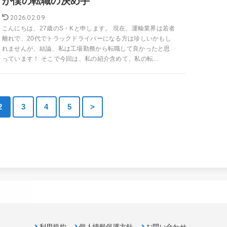
が僕の転職の決め手
2026.02.09
こんにちは、27歳のS・Kと申します。 現在、運輸業界は若者
離れで、20代でトラックドライバーになる方は珍しいかもし
れませんが、結論、私は工場勤務から転職して良かったと思
っています！ そこで今回は、私の紹介含めて、私の転...
2
3
4
5
>
利用規約
個人情報保護方針
お問い合わせ