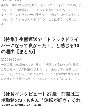
2026.02.09
第1章：自動運転が進む時代、トラックドライバーの未来はど
うなる？ 「自動運転って、もうすぐ当たり前になるんでし
ょ？トラックドライバーの仕事って、そのうち無くなるんじ
ゃないの…？」 そんな不安の声を、ここ数年でよく耳にす
る...
【特集】生熊運送で「トラックドライ
バーになって良かった！」と感じる10
の理由【まとめ】
2026.02.09
〜異業種・未経験からでも安心！“転職して良かった”を実感で
きる会社〜 「人間関係に疲れた…」「生活リズムを整えた
い」「もっと安定した収入が欲しい」そんな理由で生熊運送
に入社した社員たちが、今では口をそろえて言います。 「...
【社員インタビュー】27歳・前職は工
場勤務のS・Kさん「運転が好き」それ