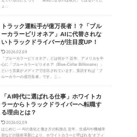
えている方にとって「一番気になるのは収入」ではないでし
ょ...
トラック運転手が億万長者！？「ブル
ーカラービリオネア」AIに代替されな
いトラックドライバーが注目度UP！
2026.02.09
「ブルーカラービリオネア」とは何か？ 近年、アメリカを中
心に「ブルーカラービリオネア（Blue-Collar Billionaire）」
という言葉がメディアで注目されています。直訳すれば「ブ
ルーカラーの億万長者」です。こ...
「AI時代に選ばれる仕事」ホワイトカ
ラーからトラックドライバーへ転職す
る理由とは？
2026.02.09
はじめに ― AIの進化と働き方の転換点 近年、生成AIや機械学
習などの技術革新により、ホワイトカラーと呼ばれる“オフィ