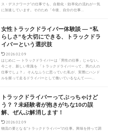
ス・デスクワーク”の仕事でも、自動化・効率化の流れが一気
に加速しています。そのため「今後、自分の仕事...
女性トラックドライバー体験談 — “私
らしさ”を大切にできる、トラックドラ
イバーという選択肢
2026.02.09
はじめに — トラックドライバーは「男性の仕事」じゃない。
今こそ、新しい常識を 「トラックドライバーって、男の人の
仕事でしょ？」 そんなふうに思っていた私が、実際にハンド
ルを握って走るドライバーとして働いているなんて――...
トラックドライバーってぶっちゃけど
う？？未経験者が抱きがちな10の誤
解、ぜんぶ解消します！
2026.02.09
物流の要となる“トラックドライバー”の仕事。興味を持って調