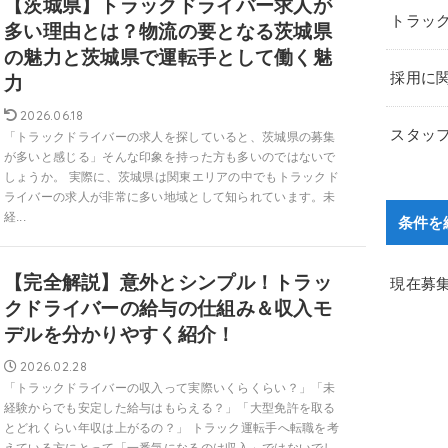
【茨城県】トラックドライバー求人が
トラッ
多い理由とは？物流の要となる茨城県
の魅力と茨城県で運転手として働く魅
採用に
力
2026.06.18
スタッ
「トラックドライバーの求人を探していると、茨城県の募集
が多いと感じる」そんな印象を持った方も多いのではないで
しょうか。 実際に、茨城県は関東エリアの中でもトラックド
ライバーの求人が非常に多い地域として知られています。未
経...
条件を
【完全解説】意外とシンプル！トラッ
現在募
クドライバーの給与の仕組み＆収入モ
デルを分かりやすく紹介！
2026.02.28
「トラックドライバーの収入って実際いくらくらい？」「未
経験からでも安定した給与はもらえる？」「大型免許を取る
とどれくらい年収は上がるの？」 トラック運転手へ転職を考