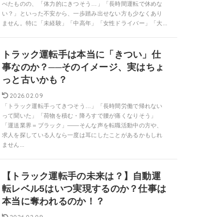
べたものの、「体力的にきつそう…」「長時間運転で休めな
い？」といった不安から、一歩踏み出せない方も少なくあり
ません。特に「未経験」「中高年」「女性ドライバー」「大...
トラック運転手は本当に「きつい」仕
事なのか？──そのイメージ、実はちょ
っと古いかも？
2026.02.09
「トラック運転手ってきつそう…」「長時間労働で帰れない
って聞いた」「荷物を積む・降ろすで腰が痛くなりそう」
「運送業界＝ブラック」――そんな声を転職活動中の方や、
求人を探している人なら一度は耳にしたことがあるかもしれ
ません...
【トラック運転手の未来は？】自動運
転レベル5はいつ実現するのか？仕事は
本当に奪われるのか！？