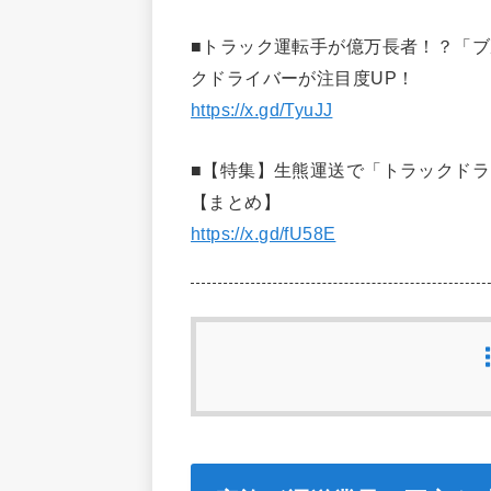
■トラック運転手が億万長者！？「ブ
クドライバーが注目度UP！
https://x.gd/TyuJJ
■【特集】生熊運送で「トラックドラ
【まとめ】
https://x.gd/fU58E