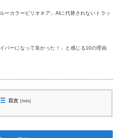
ルーカラービリオネア」AIに代替されないトラッ
イバーになって良かった！」と感じる10の理由
目次
[
hide
]