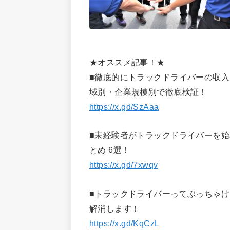
★オススメ記事！★
■徹底的にトラックドライバーの収
域別・企業規模別で徹底検証！
https://x.gd/SzAaa
■未経験者がトラックドライバーを
とめ 6選！
https://x.gd/7xwqv
■トラックドライバーってぶっちゃけ
解消します！
https://x.gd/KqCzL