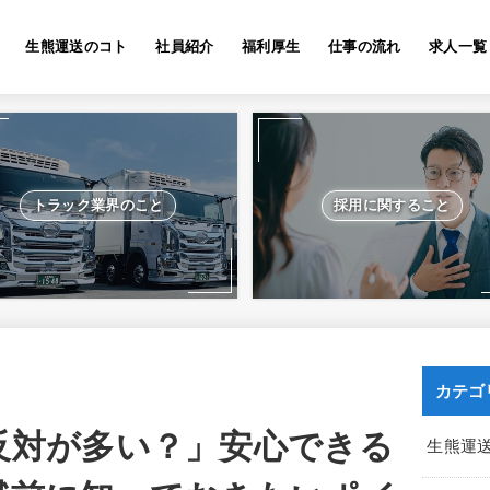
生熊運送のコト
社員紹介
福利厚生
仕事の流れ
求人一覧
トラック業界のこと
採用に関すること
カテゴ
反対が多い？」安心できる
生熊運