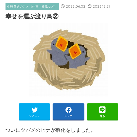
2023.06.02
2023.12.21
生熊運送のこと（仕事・社風など）
幸せを運ぶ渡り鳥②
ツイート
シェア
送る
ついにツバメのヒナが孵化をしました。