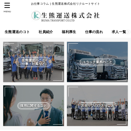
お仕事コラム | 生熊運送株式会社リクルートサイト
MENU
生熊運送のコト
社員紹介
福利厚生
仕事の流れ
求人一覧
生熊運送のこと
トラック業界のこと
（仕事・社風など）
採用に関すること
スタッフのひとりごと