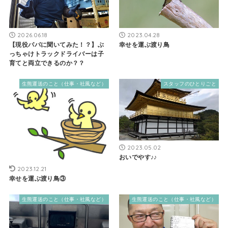
2026.06.18
2023.04.28
【現役パパに聞いてみた！？】ぶ
幸せを運ぶ渡り鳥
っちゃけトラックドライバーは子
育てと両立できるのか？？
生熊運送のこと（仕事・社風など）
スタッフのひとりごと
2023.05.02
おいでやす♪♪
2023.12.21
幸せを運ぶ渡り鳥③
生熊運送のこと（仕事・社風など）
生熊運送のこと（仕事・社風など）